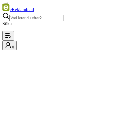
eReklamblad
Söka
X