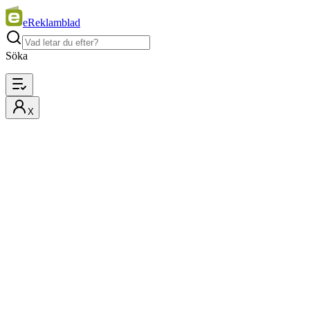
eReklamblad
Söka
X