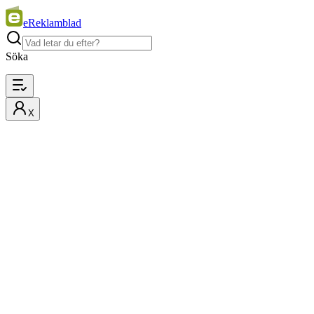
eReklamblad
Söka
X