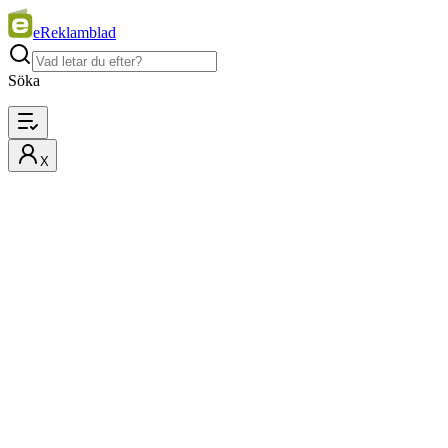
eReklamblad
Söka
X