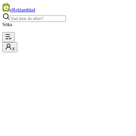
eReklamblad
Söka
X