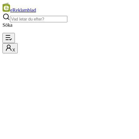
eReklamblad
Söka
X