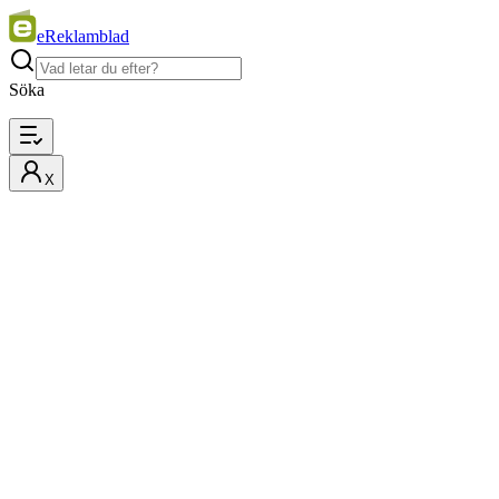
eReklamblad
Söka
X