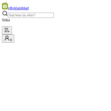
eReklamblad
Söka
X