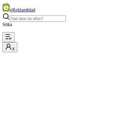
eReklamblad
Söka
X