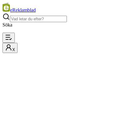
eReklamblad
Söka
X