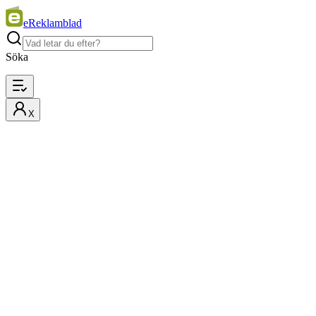
eReklamblad
Söka
X