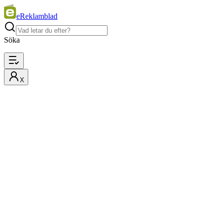
eReklamblad
Söka
X