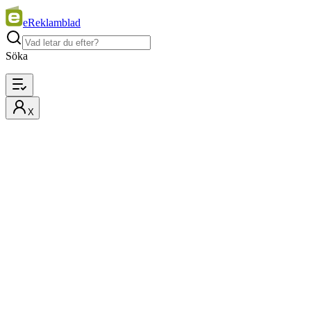
eReklamblad
Söka
X