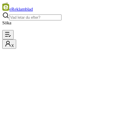
eReklamblad
Söka
X