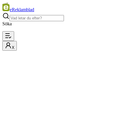
eReklamblad
Söka
X