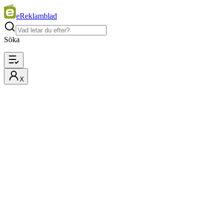
eReklamblad
Söka
X