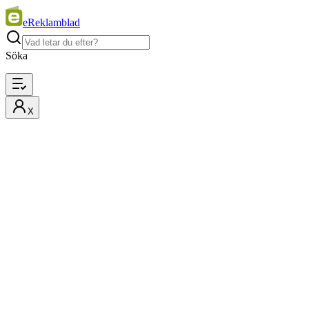
eReklamblad
Söka
X