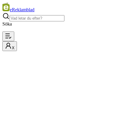
eReklamblad
Söka
X