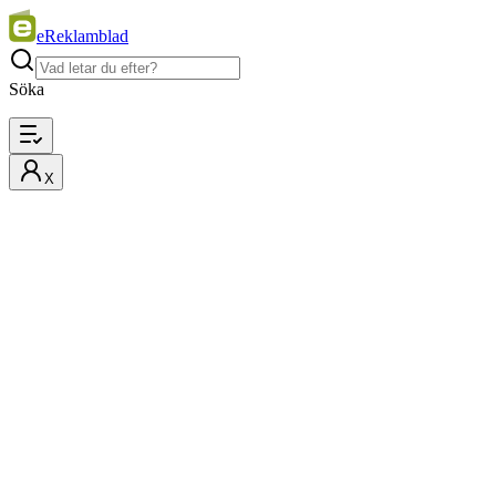
eReklamblad
Söka
X