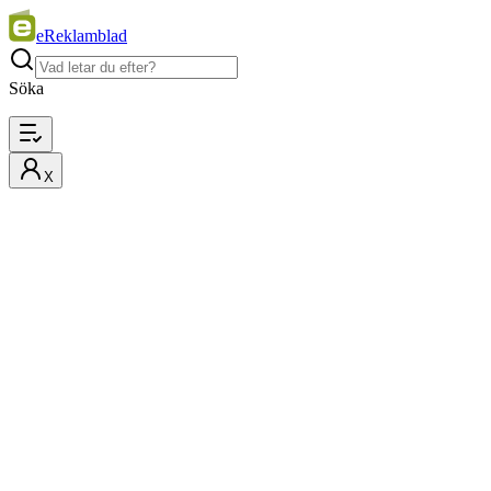
eReklamblad
Söka
X