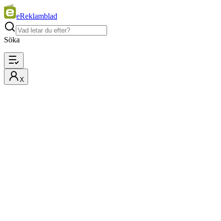
eReklamblad
Söka
X