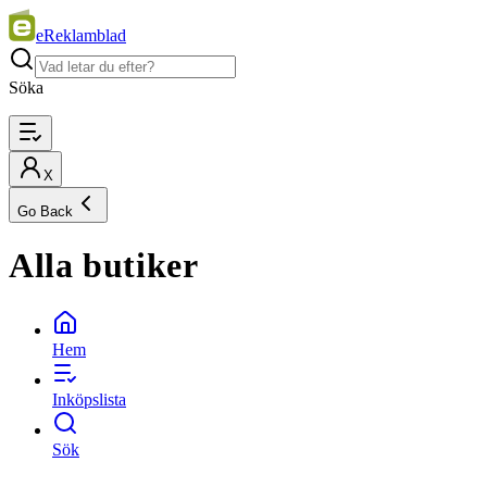
eReklamblad
Söka
X
Go Back
Alla butiker
Hem
Inköpslista
Sök