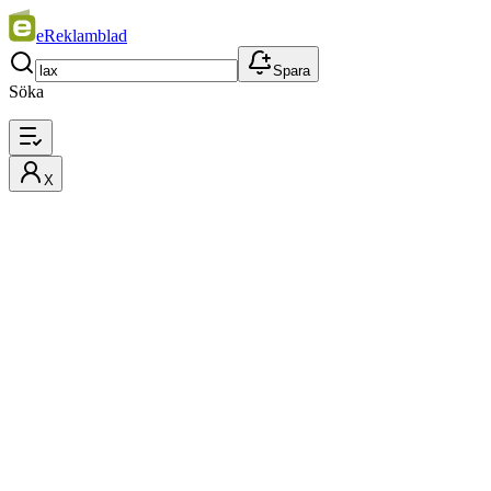
eReklamblad
Spara
Söka
X
Filter
Bästa matchning
Pris
Priser och erbjudanden på
Lax
Erbjudanden, produkter och priser på lax denna vecka från
butikernas reklamblad, aviser och sortiment. Jämför priser och hitta
de bästa erbjudandena.